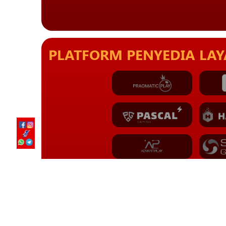
PLATFORM PENYEDIA LA
SLOT