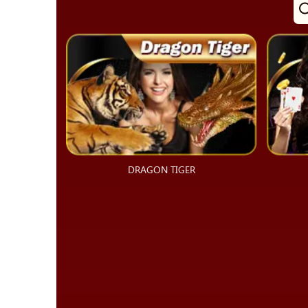
DRAGON TIGER